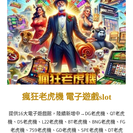
瘋狂老虎機 電子遊戲slot
提供16大電子遊戲館，陸續新增中→DG老虎機、QT老虎
機、DS老虎機、L22老虎機、BT老虎機、BNG老虎機、FG
老虎機、759老虎機、GD老虎機、SPE老虎機、DT老虎