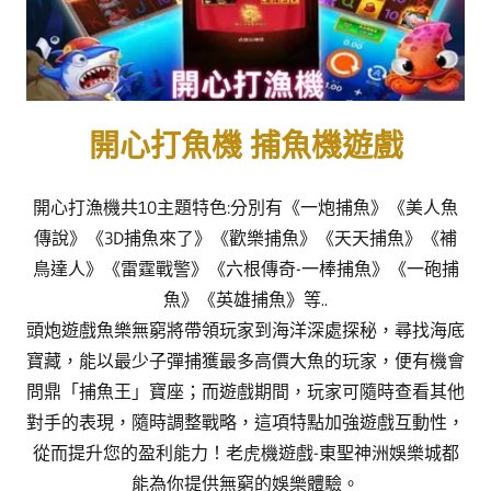
開心打魚機 捕魚機遊戲
開心打漁機共10主題特色:分別有《一炮捕魚》《美人魚
傳說》《3D捕魚來了》《歡樂捕魚》《天天捕魚》《補
鳥達人》《雷霆戰警》《六根傳奇-一棒捕魚》《一砲捕
魚》《英雄捕魚》等..
頭炮遊戲魚樂無窮將帶領玩家到海洋深處探秘，尋找海底
寶藏，能以最少子彈捕獲最多高價大魚的玩家，便有機會
問鼎「捕魚王」寶座；而遊戲期間，玩家可隨時查看其他
對手的表現，隨時調整戰略，這項特點加強遊戲互動性，
從而提升您的盈利能力！老虎機遊戲-東聖神洲娛樂城都
能為你提供無窮的娛樂體驗。