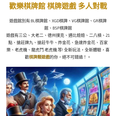
歡樂棋牌館 棋牌遊戲 多人對戰
遊戲館別有:BL棋牌館、XGD棋牌、VG棋牌館、GR棋牌
館、BSP棋牌館
遊戲有三公、大老二、德州撲克、通比妞妞、二八槓、21
點、搶莊牌九、搶莊牛牛、炸金花、急速炸金花、百家
樂、老虎機、龍虎鬥.老虎機.等! 全新玩法，全新體驗，喜
歡
棋牌類遊戲
的你，絕不可錯過！。