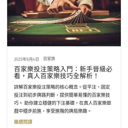
百家樂
2025年6月4日
百家樂投注策略入門：新手晉級必
看，真人百家樂技巧全解析！
詳解百家樂投注策略的核心概念。從平注、固定
投注到初步牌路判斷，提供簡單易懂的百家樂技
巧。 助你建立穩健的下注基礎，在真人百家樂遊
戲中穩步前進，享受進階的牌局樂趣。
繼續閱讀